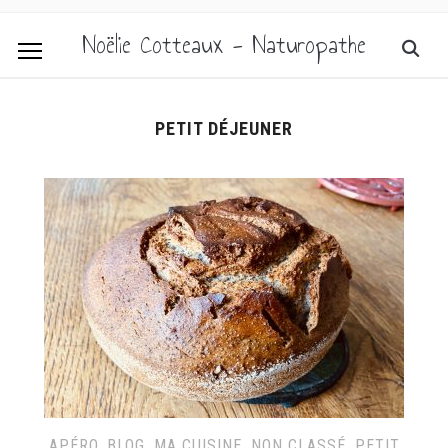
Noëlie Cotteaux - Naturopathe
PETIT DÉJEUNER
APÉRO
,
BLOG
,
MA CUISINE
,
NON CLASSÉ
,
PETIT