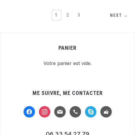
1
2
3
NEXT →
PANIER
Votre panier est vide.
ME SUIVRE, ME CONTACTER
facebook
instagram
mail
handset
skype
location-
alt
06 33 54 27 79