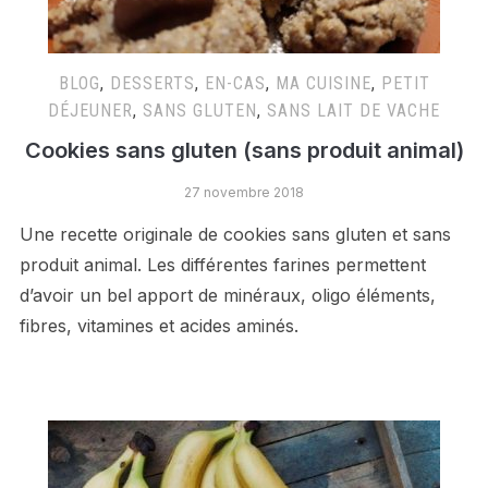
BLOG
,
DESSERTS
,
EN-CAS
,
MA CUISINE
,
PETIT
DÉJEUNER
,
SANS GLUTEN
,
SANS LAIT DE VACHE
Cookies sans gluten (sans produit animal)
27 novembre 2018
Une recette originale de cookies sans gluten et sans
produit animal. Les différentes farines permettent
d’avoir un bel apport de minéraux, oligo éléments,
fibres, vitamines et acides aminés.