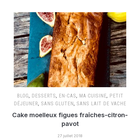
BLOG
,
DESSERTS
,
EN-CAS
,
MA CUISINE
,
PETIT
DÉJEUNER
,
SANS GLUTEN
,
SANS LAIT DE VACHE
Cake moelleux figues fraîches-citron-
pavot
27 juillet 2018