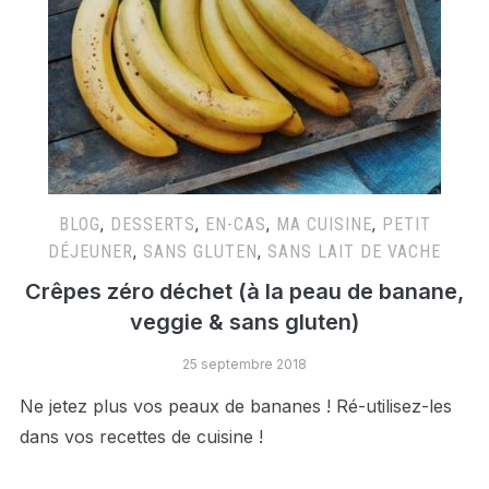
BLOG
,
DESSERTS
,
EN-CAS
,
MA CUISINE
,
PETIT
DÉJEUNER
,
SANS GLUTEN
,
SANS LAIT DE VACHE
Crêpes zéro déchet (à la peau de banane,
veggie & sans gluten)
25 septembre 2018
Ne jetez plus vos peaux de bananes ! Ré-utilisez-les
dans vos recettes de cuisine !