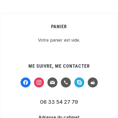
PANIER
Votre panier est vide.
ME SUIVRE, ME CONTACTER
facebook
instagram
mail
handset
skype
location-
alt
06 33 54 27 79
Adresse du cabinet