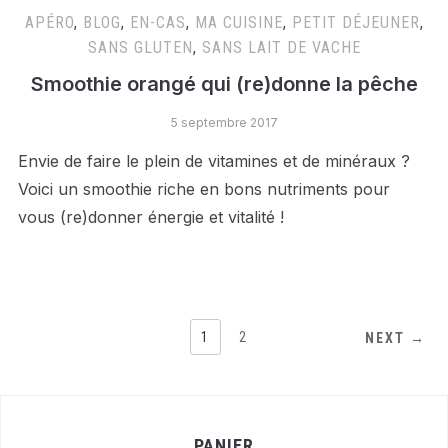
APÉRO
,
BLOG
,
EN-CAS
,
MA CUISINE
,
PETIT DÉJEUNER
,
SANS GLUTEN
,
SANS LAIT DE VACHE
Smoothie orangé qui (re)donne la pêche
5 septembre 2017
Envie de faire le plein de vitamines et de minéraux ?
Voici un smoothie riche en bons nutriments pour
vous (re)donner énergie et vitalité !
1
2
NEXT →
PANIER