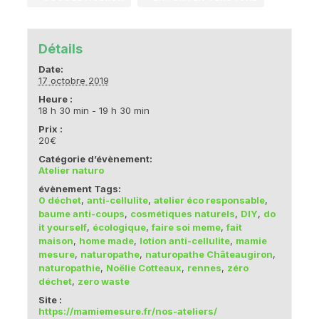
Détails
Date:
17 octobre 2019
Heure :
18 h 30 min - 19 h 30 min
Prix :
20€
Catégorie d’évènement:
Atelier naturo
évènement Tags:
0 déchet
,
anti-cellulite
,
atelier éco responsable
,
baume anti-coups
,
cosmétiques naturels
,
DIY
,
do
it yourself
,
écologique
,
faire soi meme
,
fait
maison
,
home made
,
lotion anti-cellulite
,
mamie
mesure
,
naturopathe
,
naturopathe Châteaugiron
,
naturopathie
,
Noëlie Cotteaux
,
rennes
,
zéro
déchet
,
zero waste
Site :
https://mamiemesure.fr/nos-ateliers/