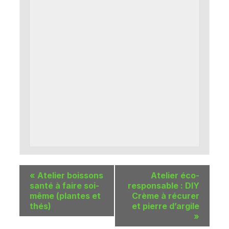
«
Atelier boissons
Atelier éco-
santé à faire soi-
responsable : DIY
même (plantes et
Crème à récurer
thés)
et pierre d’argile
»