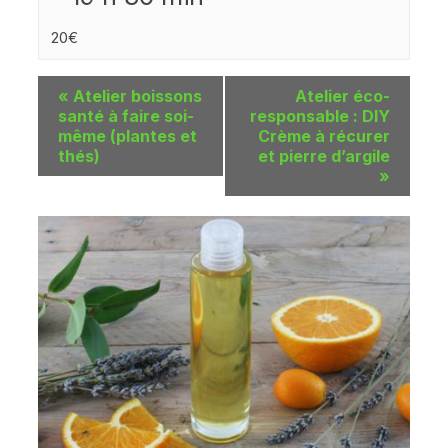
20€
«
Atelier boissons
Atelier éco-
santé à faire soi-
responsable : DIY
même (plantes et
Crème à récurer
thés)
et pierre d’argile
»