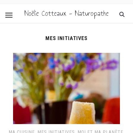
Noëlie Cotteaux - Naturopathe
MES INITIATIVES
MA CUISINE
,
MES INITIATIVES
,
MOI ET MA PLANÈTE
,