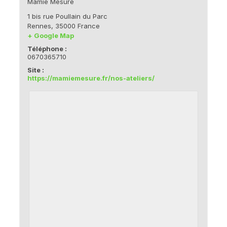
Mamie Mesure
1 bis rue Poullain du Parc
Rennes
,
35000
France
+ Google Map
Téléphone :
0670365710
Site :
https://mamiemesure.fr/nos-ateliers/