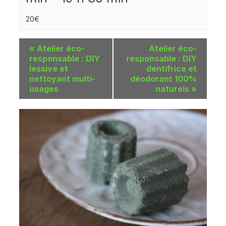
20€
«
Atelier éco-
Atelier éco-
responsable : DIY
responsable : DIY
lessive et
dentifrice et
nettoyant multi-
déodorant 100%
usages
naturels
»