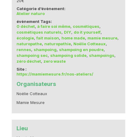
20€
Catégorie d’évènement:
Atelier naturo
évènement Tags:
0 déchet
,
à faire soi même
,
cosmétiques
,
cosmétiques naturels
,
DIY
,
do it yourself
,
écologie
,
fait maison
,
home made
,
mamie mesure
,
naturopathe
,
naturopathie
,
Noëlie Cotteaux
,
rennes
,
shampoing
,
shampoing en poudre
,
shampoing sec
,
shampoing solide
,
shampoings
,
zéro déchet
,
zero waste
Site :
https://mamiemesure.fr/nos-ateliers/
Organisateurs
Noëlie Cotteaux
Mamie Mesure
Lieu