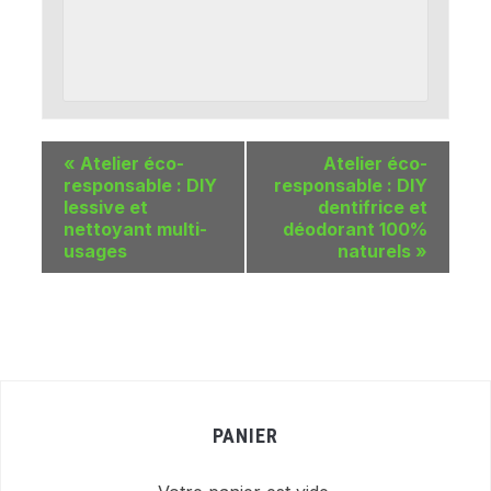
«
Atelier éco-
Atelier éco-
responsable : DIY
responsable : DIY
lessive et
dentifrice et
nettoyant multi-
déodorant 100%
usages
naturels
»
PANIER