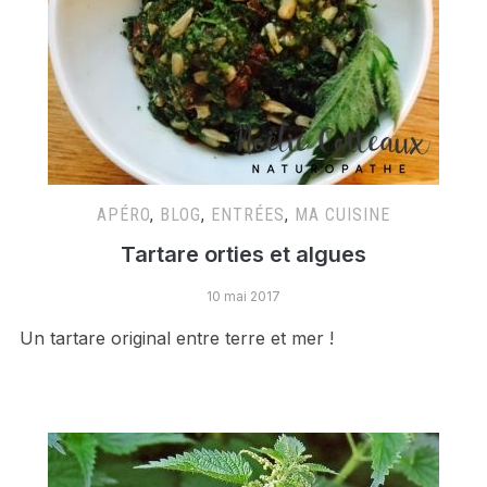
APÉRO
,
BLOG
,
ENTRÉES
,
MA CUISINE
Tartare orties et algues
10 mai 2017
Un tartare original entre terre et mer !