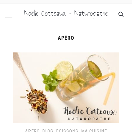
Noëlie Cotteaux - Naturopathe
APÉRO
APÉRO
,
BLOG
,
BOISSONS
,
MA CUISINE