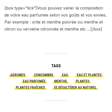
[box type=”tick”]Vous pouvez varier la composition
de votre eau parfumée selon vos goûts et vos envies.
Par exemple : ortie et menthe poivrée ou menthe et
citron ou verveine citronnée et menthe etc …[/box]
TAGS
AGRUMES
CONCOMBRE
EAU
EAU ET PLANTES
EAU PARFUMÉE
MENTHE
PLANTES
PLANTES FRAÎCHES
SE DÉSALTÉRER AU NATUREL