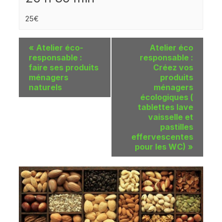
25€
«
Atelier éco-
Atelier éco
responsable :
responsable :
faire ses produits
Créez vos
ménagers
produits
naturels
ménagers
écologiques (
tablettes lave
vaisselle et
pastilles
effervescentes
pour les WC)
»