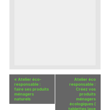
«
Atelier éco-
Atelier éco
responsable :
responsable :
faire ses produits
Créez vos
ménagers
produits
naturels
ménagers
écologiques (
tablettes lave