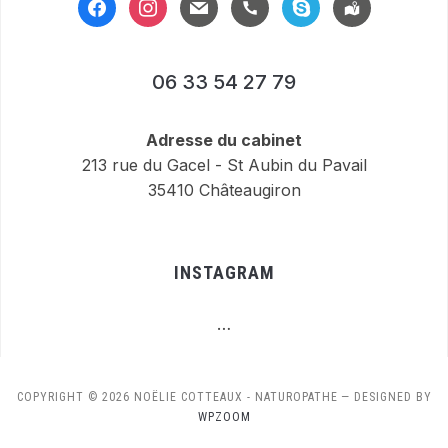
facebook
instagram
mail
handset
skype
location-
alt
06 33 54 27 79
Adresse du cabinet
213 rue du Gacel - St Aubin du Pavail
35410 Châteaugiron
INSTAGRAM
…
COPYRIGHT © 2026 NOËLIE COTTEAUX - NATUROPATHE
— DESIGNED BY
WPZOOM