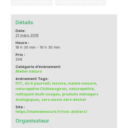
+ GOOGLE AGENDA
+ EXPORTER VERS ICAL
Détails
Date:
21 mars 2019
Heure :
18 h 30 min - 19 h 30 min
Prix :
20€
Catégorie d’évènement:
Atelier naturo
évènement Tags:
DIY
,
do it yourself
,
lessive
,
mamie mesure
,
naturopathe Châteaugiron
,
naturopathie
,
nettoyant multi usages
,
produits ménagers
écologiques
,
zero waste zéro déchet
Site :
https://mamiemesure.fr/nos-ateliers/
Organisateur