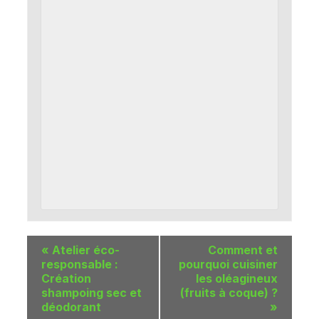
«
Atelier éco-
Comment et
responsable :
pourquoi cuisiner
Création
les oléagineux
shampoing sec et
(fruits à coque) ?
déodorant
»