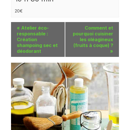
20€
«
Atelier éco-
Comment et
responsable :
pourquoi cuisiner
Création
les oléagineux
shampoing sec et
(fruits à coque) ?
déodorant
»