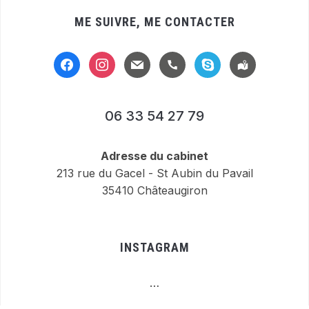
ME SUIVRE, ME CONTACTER
facebook
instagram
mail
handset
skype
location-
alt
06 33 54 27 79
Adresse du cabinet
213 rue du Gacel - St Aubin du Pavail
35410 Châteaugiron
INSTAGRAM
…