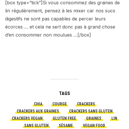
[box type=”tick”]Si vous consommez des graines de
lin régulièrement, pensez à les mixer car nos sucs
digestifs ne sont pas capables de percer leurs
écorces … et cela ne sert donc pas à grand chose
d’en consommer non moulues …[/box]
TAGS
CHIA
COURGE
CRACKERS
CRACKERS AUX GRAINES
CRACKERS SANS GLUTEN
CRACKERS VEGAN
GLUTEN FREE
GRAINES
LIN
SANS GLUTEN
SÉSAME
VEGAN FOOD