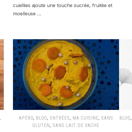
cueillies ajoute une touche sucrée, fruitée et
moelleuse …
,
APÉRO
,
BLOG
,
ENTRÉES
,
MA CUISINE
,
SANS
BLOG
GLUTEN
,
SANS LAIT DE VACHE