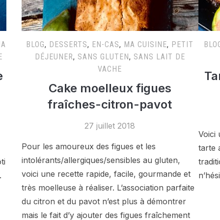
MA
BLOG
,
DESSERTS
,
EN-CAS
,
MA CUISINE
,
PETIT
BLO
E
DÉJEUNER
,
SANS GLUTEN
,
SANS LAIT DE
VACHE
e
Ta
Cake moelleux figues
fraîches-citron-pavot
27 juillet 2018
Voici 
Pour les amoureux des figues et les
tarte
intolérants/allergiques/sensibles au gluten,
ti
tradi
voici une recette rapide, facile, gourmande et
.
n’hési
très moelleuse à réaliser. L’association parfaite
du citron et du pavot n’est plus à démontrer
mais le fait d’y ajouter des figues fraîchement