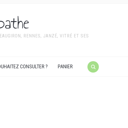
pathe
AUGIRON, RENNES, JANZÉ, VITRÉ ET SES
UHAITEZ CONSULTER ?
PANIER