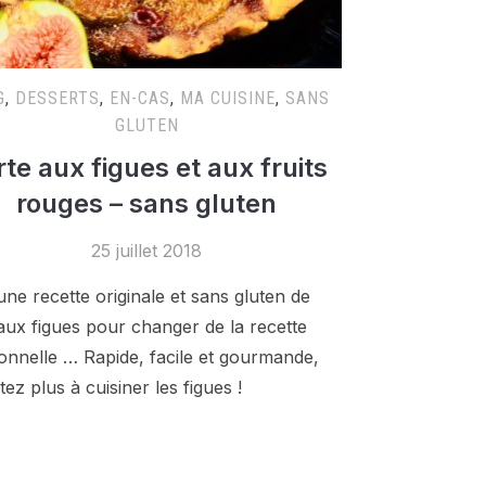
G
,
DESSERTS
,
EN-CAS
,
MA CUISINE
,
SANS
GLUTEN
rte aux figues et aux fruits
rouges – sans gluten
25 juillet 2018
une recette originale et sans gluten de
 aux figues pour changer de la recette
tionnelle … Rapide, facile et gourmande,
tez plus à cuisiner les figues !