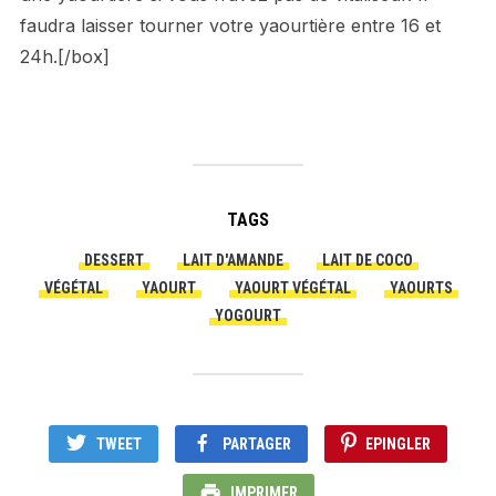
faudra laisser tourner votre yaourtière entre 16 et
24h.[/box]
TAGS
DESSERT
LAIT D'AMANDE
LAIT DE COCO
VÉGÉTAL
YAOURT
YAOURT VÉGÉTAL
YAOURTS
YOGOURT
TWEET
PARTAGER
EPINGLER
IMPRIMER