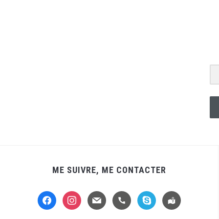
ME SUIVRE, ME CONTACTER
facebook
instagram
mail
handset
skype
location-
alt