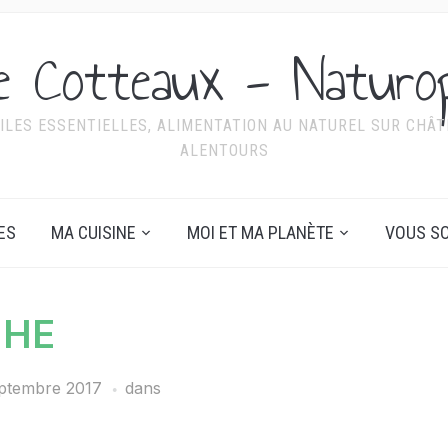
ie Cotteaux - Naturo
ILES ESSENTIELLES, ALIMENTATION AU NATUREL SUR CHÂTE
ALENTOURS
ES
MA CUISINE
MOI ET MA PLANÈTE
VOUS SO
HE
eptembre 2017
dans