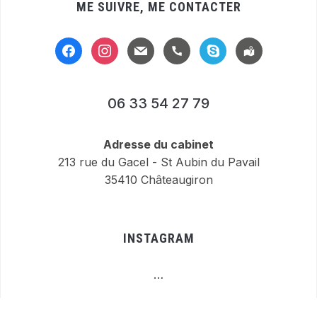
ME SUIVRE, ME CONTACTER
facebook
instagram
mail
handset
skype
location-
alt
06 33 54 27 79
Adresse du cabinet
213 rue du Gacel - St Aubin du Pavail
35410 Châteaugiron
INSTAGRAM
…