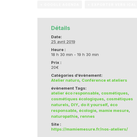
+ GOOGLE AGENDA
+ EXPORTER VERS ICAL
Détails
Date:
25 avril 2019
Heure :
18 h 30 min - 19 h 30 min
Prix :
20€
Catégories d’évènement:
Atelier naturo
,
Conférence et ateliers
évènement Tags:
atelier éco responsable
,
cosmétiques
,
cosmétiques écologiques
,
cosmétiques
naturels
,
DIY
,
do it yourself
,
éco
responsable
,
écologie
,
mamie mesure
,
naturopathie
,
rennes
Site :
https://mamiemesure.fr/nos-ateliers/