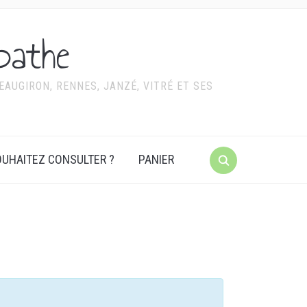
pathe
AUGIRON, RENNES, JANZÉ, VITRÉ ET SES
UHAITEZ CONSULTER ?
PANIER