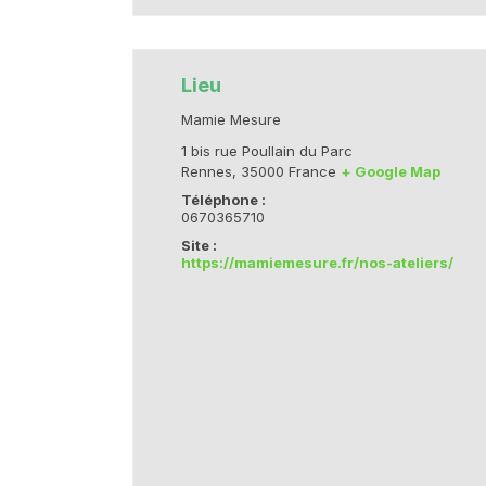
Lieu
Mamie Mesure
1 bis rue Poullain du Parc
Rennes
,
35000
France
+ Google Map
Téléphone :
0670365710
Site :
https://mamiemesure.fr/nos-ateliers/