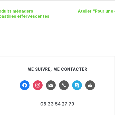
roduits ménagers
Atelier “Pour une 
 pastilles effervescentes
ME SUIVRE, ME CONTACTER
facebook
instagram
mail
handset
skype
location-
alt
06 33 54 27 79