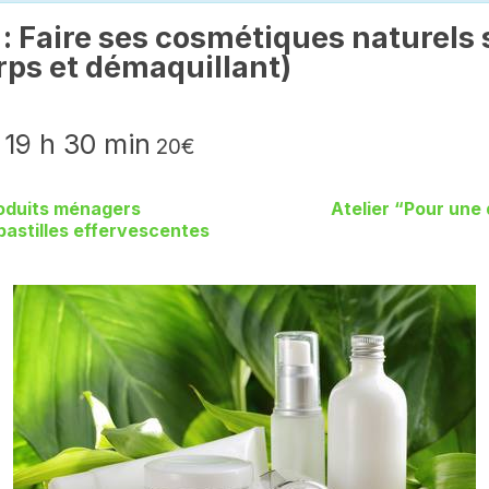
 : Faire ses cosmétiques naturels
rps et démaquillant)
-
19 h 30 min
20€
roduits ménagers
Atelier “Pour une 
 pastilles effervescentes