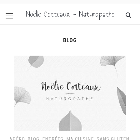
Noëlie Cotteaux - Naturopathe
BLOG
APÉRO
,
BLOG
,
ENTRÉES
,
MA CUISINE
,
SANS GLUTEN
,