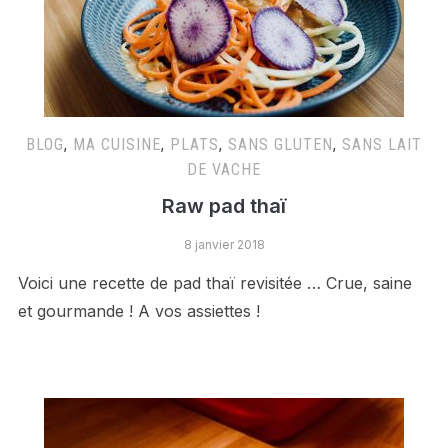
BLOG
,
MA CUISINE
,
PLATS
,
SANS GLUTEN
,
SANS LAIT
DE VACHE
Raw pad thaï
8 janvier 2018
Voici une recette de pad thaï revisitée … Crue, saine
et gourmande ! A vos assiettes !