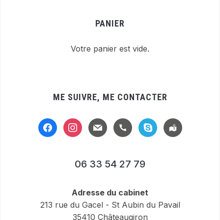
PANIER
Votre panier est vide.
ME SUIVRE, ME CONTACTER
facebook
instagram
mail
handset
skype
location-
alt
06 33 54 27 79
Adresse du cabinet
213 rue du Gacel - St Aubin du Pavail
35410 Châteaugiron