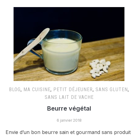
BLOG
,
MA CUISINE
,
PETIT DÉJEUNER
,
SANS GLUTEN
,
SANS LAIT DE VACHE
Beurre végétal
6 janvier 2018
Envie d’un bon beurre sain et gourmand sans produit