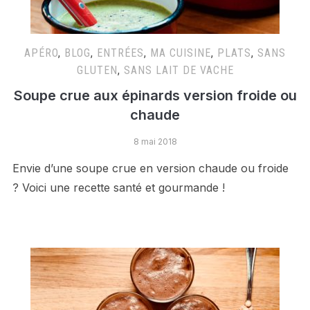
APÉRO
,
BLOG
,
ENTRÉES
,
MA CUISINE
,
PLATS
,
SANS
GLUTEN
,
SANS LAIT DE VACHE
Soupe crue aux épinards version froide ou
chaude
8 mai 2018
Envie d’une soupe crue en version chaude ou froide
? Voici une recette santé et gourmande !