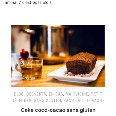
animal ? c’est possible !
BLOG
,
DESSERTS
,
EN-CAS
,
MA CUISINE
,
PETIT
DÉJEUNER
,
SANS GLUTEN
,
SANS LAIT DE VACHE
Cake coco-cacao sans gluten