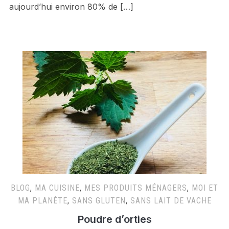
aujourd’hui environ 80% de […]
BLOG
,
MA CUISINE
,
MES PRODUITS MÉNAGERS
,
MOI ET
MA PLANÈTE
,
SANS GLUTEN
,
SANS LAIT DE VACHE
Poudre d’orties