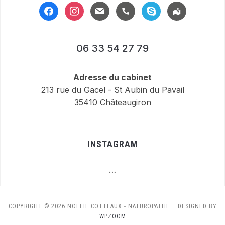
facebook
instagram
mail
handset
skype
location-
alt
06 33 54 27 79
Adresse du cabinet
213 rue du Gacel - St Aubin du Pavail
35410 Châteaugiron
INSTAGRAM
…
COPYRIGHT © 2026 NOËLIE COTTEAUX - NATUROPATHE
— DESIGNED BY
WPZOOM