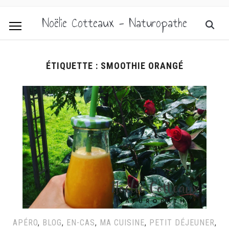
Noëlie Cotteaux - Naturopathe
ÉTIQUETTE :
SMOOTHIE ORANGÉ
APÉRO
,
BLOG
,
EN-CAS
,
MA CUISINE
,
PETIT DÉJEUNER
,