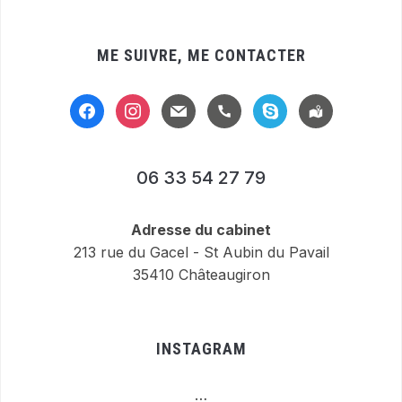
ME SUIVRE, ME CONTACTER
facebook
instagram
mail
handset
skype
location-
alt
06 33 54 27 79
Adresse du cabinet
213 rue du Gacel - St Aubin du Pavail
35410 Châteaugiron
INSTAGRAM
…