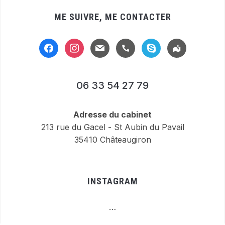
ME SUIVRE, ME CONTACTER
facebook
instagram
mail
handset
skype
location-
alt
06 33 54 27 79
Adresse du cabinet
213 rue du Gacel - St Aubin du Pavail
35410 Châteaugiron
INSTAGRAM
…