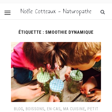
Noëlie Cotteaux - Naturopathe
ÉTIQUETTE :
SMOOTHIE DYNAMIQUE
BLOG
,
BOISSONS
,
EN-CAS
,
MA CUISINE
,
PETIT