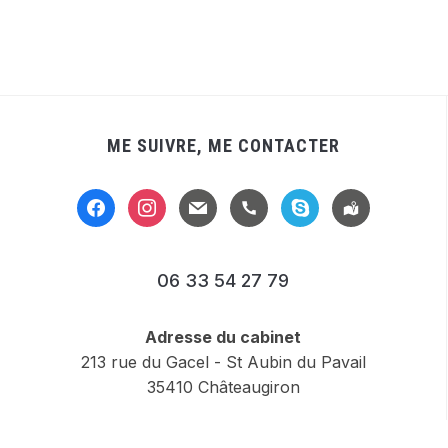
ME SUIVRE, ME CONTACTER
facebook
instagram
mail
handset
skype
location-
alt
06 33 54 27 79
Adresse du cabinet
213 rue du Gacel - St Aubin du Pavail
35410 Châteaugiron