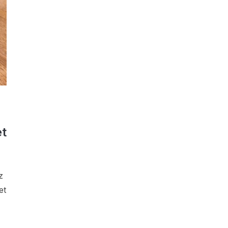
t
z
et