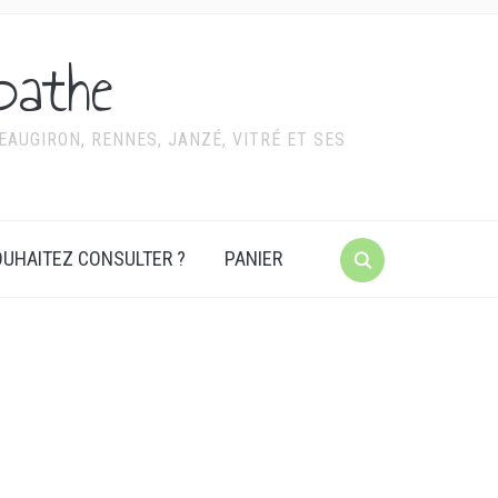
pathe
AUGIRON, RENNES, JANZÉ, VITRÉ ET SES
UHAITEZ CONSULTER ?
PANIER