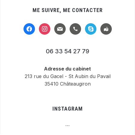
ME SUIVRE, ME CONTACTER
facebook
instagram
mail
handset
skype
location-
alt
06 33 54 27 79
Adresse du cabinet
213 rue du Gacel - St Aubin du Pavail
35410 Châteaugiron
INSTAGRAM
…