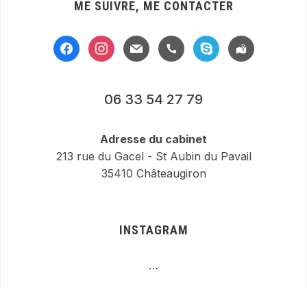
ME SUIVRE, ME CONTACTER
facebook
instagram
mail
handset
skype
location-
alt
06 33 54 27 79
Adresse du cabinet
213 rue du Gacel - St Aubin du Pavail
35410 Châteaugiron
INSTAGRAM
…