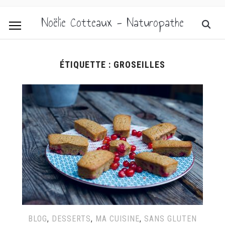
Noëlie Cotteaux - Naturopathe
ÉTIQUETTE :
GROSEILLES
BLOG
,
DESSERTS
,
MA CUISINE
,
SANS GLUTEN