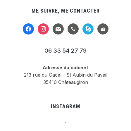
ME SUIVRE, ME CONTACTER
facebook
instagram
mail
handset
skype
location-
alt
06 33 54 27 79
Adresse du cabinet
213 rue du Gacel - St Aubin du Pavail
35410 Châteaugiron
INSTAGRAM
…