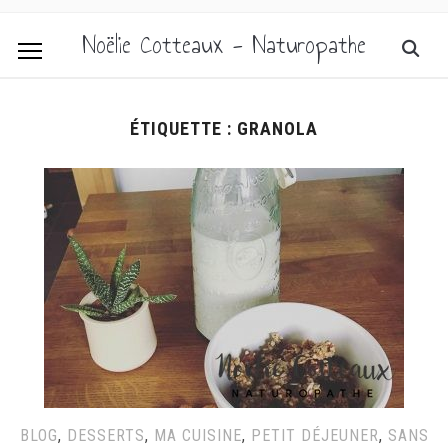
Noëlie Cotteaux - Naturopathe
ÉTIQUETTE :
GRANOLA
BLOG
,
DESSERTS
,
MA CUISINE
,
PETIT DÉJEUNER
,
SANS