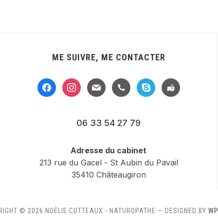
ME SUIVRE, ME CONTACTER
facebook
instagram
mail
handset
skype
location-
alt
06 33 54 27 79
Adresse du cabinet
213 rue du Gacel - St Aubin du Pavail
35410 Châteaugiron
RIGHT © 2026 NOËLIE COTTEAUX - NATUROPATHE
— DESIGNED BY
WP