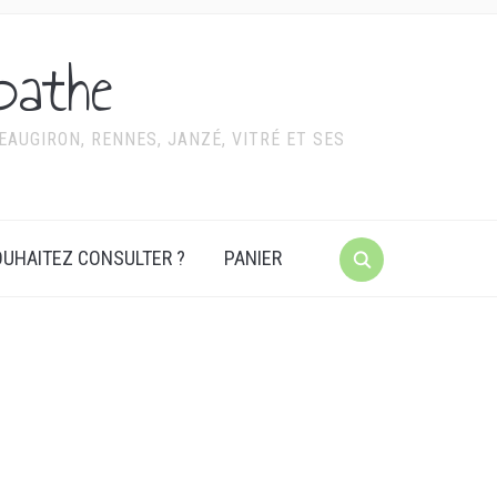
pathe
AUGIRON, RENNES, JANZÉ, VITRÉ ET SES
UHAITEZ CONSULTER ?
PANIER