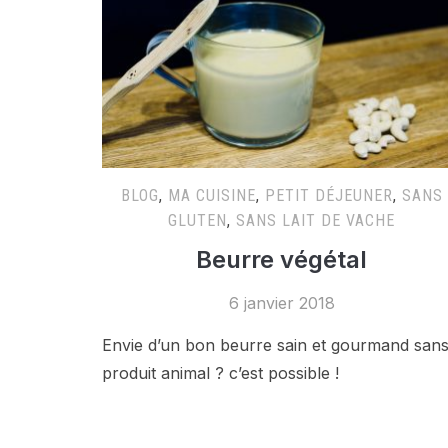
BLOG
,
MA CUISINE
,
PETIT DÉJEUNER
,
SANS
GLUTEN
,
SANS LAIT DE VACHE
Beurre végétal
6 janvier 2018
Envie d’un bon beurre sain et gourmand san
produit animal ? c’est possible !