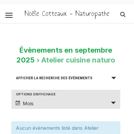
Noëlie Cotteaux - Naturopathe
Évènements en septembre
2025
› Atelier cuisine naturo
Recherche
AFFICHER LA RECHERCHE DES ÉVÈNEMENTS
et
navigation
OPTIONS D’AFFICHAGE
Navigation
Mois
de
de
vues
vues
évènement
Évènements
Aucun évènements listé dans Atelier