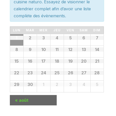
cuisine naturo. Essayez de visionner le
calendrier complet afin d’avoir une liste
complète des évènements.
Calendrier
LUN
MAR
MER
JEU
VEN
SAM
DIM
Calendrier
1
2
3
4
5
6
7
de
de
Évènements
Évènements
8
9
10
11
12
13
14
15
16
17
18
19
20
21
22
23
24
25
26
27
28
29
30
1
2
3
4
5
«
août