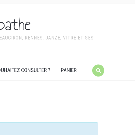
pathe
AUGIRON, RENNES, JANZÉ, VITRÉ ET SES
UHAITEZ CONSULTER ?
PANIER