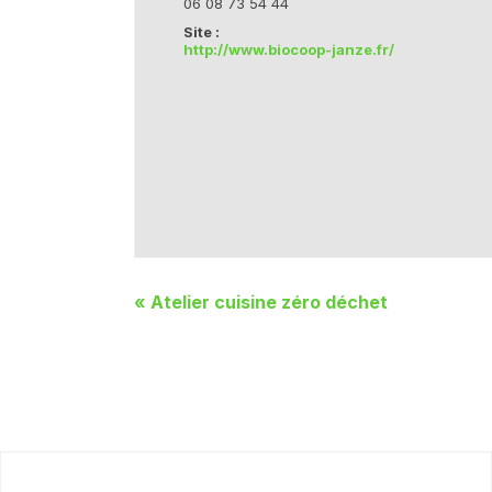
06 08 73 54 44
Site :
http://www.biocoop-janze.fr/
«
Atelier cuisine zéro déchet