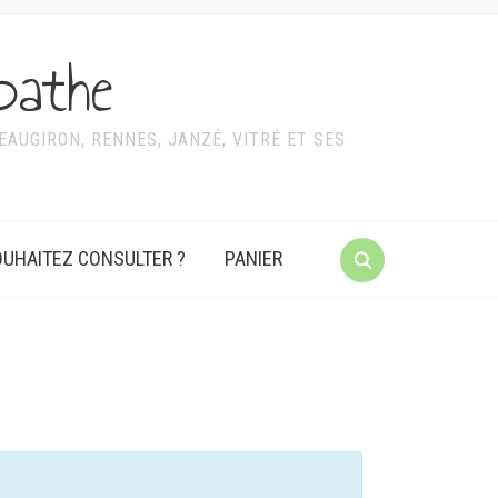
pathe
AUGIRON, RENNES, JANZÉ, VITRÉ ET SES
UHAITEZ CONSULTER ?
PANIER