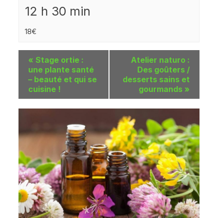
12 h 30 min
18€
«
Stage ortie :
Atelier naturo :
une plante santé
Des goûters /
– beauté et qui se
desserts sains et
cuisine !
gourmands
»