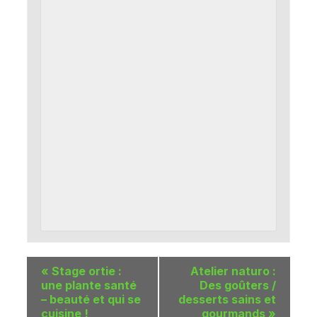
«
Stage ortie :
Atelier naturo :
une plante santé
Des goûters /
– beauté et qui se
desserts sains et
cuisine !
gourmands
»