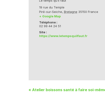
Le temps qu’il faut
19 rue du Temple
Piré-sur-Seiche
,
Bretagne
35150
France
+ Google Map
Téléphone :
02 99 44 24 51
Site :
https://www.letempsquilfaut.fr
«
Atelier boissons santé à faire soi-même