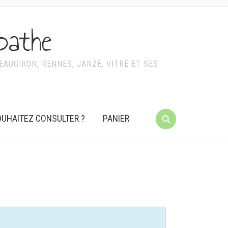
pathe
AUGIRON, RENNES, JANZÉ, VITRÉ ET SES
UHAITEZ CONSULTER ?
PANIER