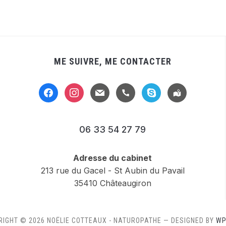
ME SUIVRE, ME CONTACTER
facebook
instagram
mail
handset
skype
location-
alt
06 33 54 27 79
Adresse du cabinet
213 rue du Gacel - St Aubin du Pavail
35410 Châteaugiron
RIGHT © 2026 NOËLIE COTTEAUX - NATUROPATHE
— DESIGNED BY
WP